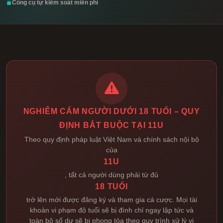
Công cụ tự kiểm soát miễn phí
NGHIÊM CẤM NGƯỜI DƯỚI 18 TUỔI – QUY
ĐỊNH BẮT BUỘC TẠI 11U
Theo quy định pháp luật Việt Nam và chính sách nội bộ
của
11U
, tất cả người dùng phải từ đủ
18 TUỔI
trở lên mới được đăng ký và tham gia cá cược. Mọi tài
khoản vi phạm độ tuổi sẽ bị đình chỉ ngay lập tức và
toàn bộ số dư sẽ bị phong tỏa theo quy trình xử lý vi