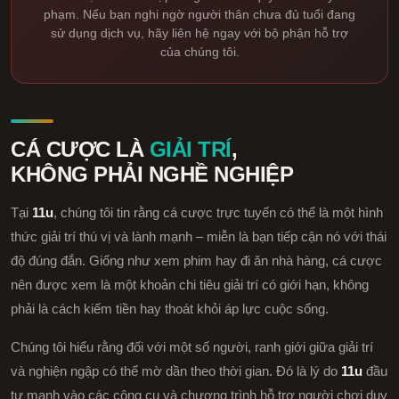
phạm. Nếu bạn nghi ngờ người thân chưa đủ tuổi đang
sử dụng dịch vụ, hãy liên hệ ngay với bộ phận hỗ trợ
của chúng tôi.
CÁ CƯỢC LÀ
GIẢI TRÍ
,
KHÔNG PHẢI NGHỀ NGHIỆP
Tại
11u
, chúng tôi tin rằng cá cược trực tuyến có thể là một hình
thức giải trí thú vị và lành mạnh – miễn là bạn tiếp cận nó với thái
độ đúng đắn. Giống như xem phim hay đi ăn nhà hàng, cá cược
nên được xem là một khoản chi tiêu giải trí có giới hạn, không
phải là cách kiếm tiền hay thoát khỏi áp lực cuộc sống.
Chúng tôi hiểu rằng đối với một số người, ranh giới giữa giải trí
và nghiện ngập có thể mờ dần theo thời gian. Đó là lý do
11u
đầu
tư mạnh vào các công cụ và chương trình hỗ trợ người chơi duy