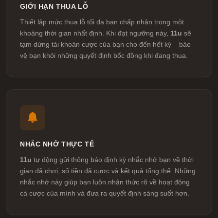
GIỚI HẠN THUA LỖ
Thiết lập mức thua lỗ tối đa bạn chấp nhận trong một
khoảng thời gian nhất định. Khi đạt ngưỡng này,
11u
sẽ
tạm dừng tài khoản cược của bạn cho đến hết kỳ – bảo
vệ bạn khỏi những quyết định bốc đồng khi đang thua.
NHẮC NHỞ THỰC TẾ
11u
tự động gửi thông báo định kỳ nhắc nhở bạn về thời
gian đã chơi, số tiền đã cược và kết quả tổng thể. Những
nhắc nhở này giúp bạn luôn nhận thức rõ về hoạt động
cá cược của mình và đưa ra quyết định sáng suốt hơn.