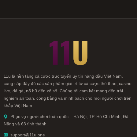
11u là nền tảng cá cược trực tuyến uy tín hàng đầu Việt Nam,
cung cấp đầy đủ các sản phẩm giải trí từ cá cược thể thao, casino
live, đá gà, nổ hũ đến xổ số. Chúng tôi cam kết mang đến trải
nghiệm an toàn, công bằng và minh bạch cho mọi người chơi trên
khắp Việt Nam.
Phục vụ người chơi toàn quốc – Hà Nội, TP. Hồ Chí Minh, Đà
Nẵng và 63 tỉnh thành.
support@11u.one