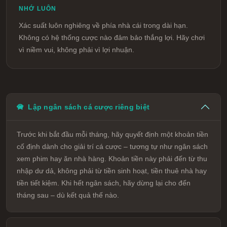
NHỚ LUÔN
Xác suất luôn nghiêng về phía nhà cái trong dài hạn.
Không có hệ thống cược nào đảm bảo thắng lợi. Hãy chơi
vì niềm vui, không phải vì lợi nhuận.
Lập ngân sách cá cược riêng biệt
Trước khi bắt đầu mỗi tháng, hãy quyết định một khoản tiền
cố định dành cho giải trí cá cược – tương tự như ngân sách
xem phim hay ăn nhà hàng. Khoản tiền này phải đến từ thu
nhập dư dả, không phải từ tiền sinh hoạt, tiền thuê nhà hay
tiền tiết kiệm. Khi hết ngân sách, hãy dừng lại cho đến
tháng sau – dù kết quả thế nào.