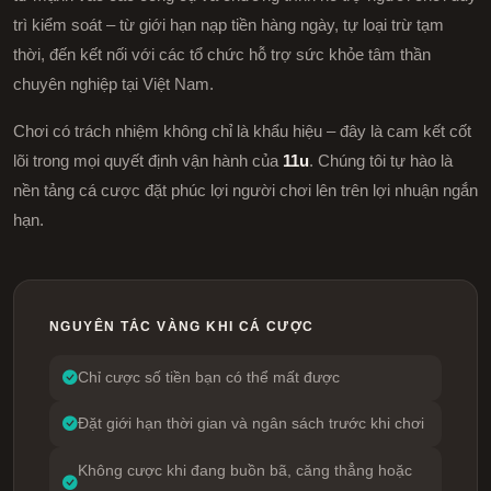
trì kiểm soát – từ giới hạn nạp tiền hàng ngày, tự loại trừ tạm
thời, đến kết nối với các tổ chức hỗ trợ sức khỏe tâm thần
chuyên nghiệp tại Việt Nam.
Chơi có trách nhiệm không chỉ là khẩu hiệu – đây là cam kết cốt
lõi trong mọi quyết định vận hành của
11u
. Chúng tôi tự hào là
nền tảng cá cược đặt phúc lợi người chơi lên trên lợi nhuận ngắn
hạn.
NGUYÊN TẮC VÀNG KHI CÁ CƯỢC
Chỉ cược số tiền bạn có thể mất được
Đặt giới hạn thời gian và ngân sách trước khi chơi
Không cược khi đang buồn bã, căng thẳng hoặc