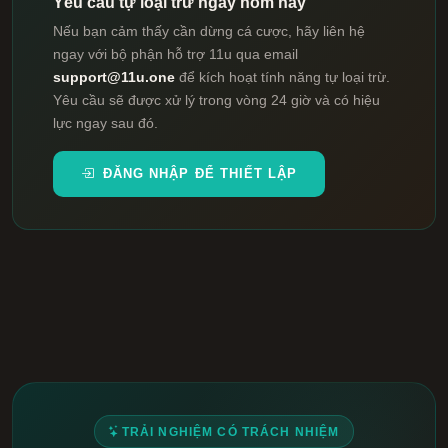
Yêu cầu tự loại trừ ngay hôm nay
Nếu bạn cảm thấy cần dừng cá cược, hãy liên hệ
ngay với bộ phận hỗ trợ 11u qua email
support@11u.one
để kích hoạt tính năng tự loại trừ.
Yêu cầu sẽ được xử lý trong vòng 24 giờ và có hiệu
lực ngay sau đó.
ĐĂNG NHẬP ĐỂ THIẾT LẬP
TRẢI NGHIỆM CÓ TRÁCH NHIỆM