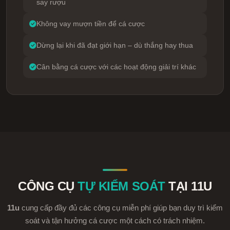
say rượu
Không vay mượn tiền để cá cược
Dừng lại khi đã đạt giới hạn – dù thắng hay thua
Cân bằng cá cược với các hoạt động giải trí khác
CÔNG CỤ
TỰ KIỂM SOÁT
TẠI 11U
11u
cung cấp đầy đủ các công cụ miễn phí giúp bạn duy trì kiểm
soát và tận hưởng cá cược một cách có trách nhiệm.